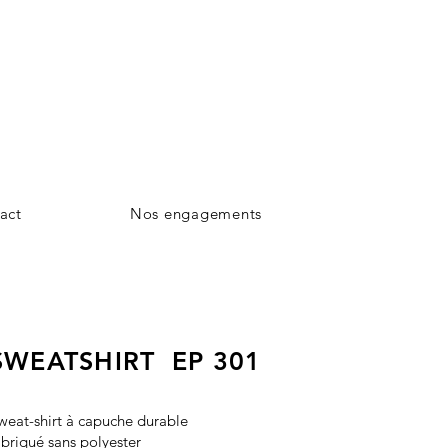
act
Nos engagements
SWEATSHIRT EP 301
weat-shirt à capuche durable
abriqué sans polyester