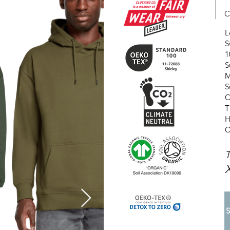
C
L
S
1
S
M
S
C
T
H
O
T