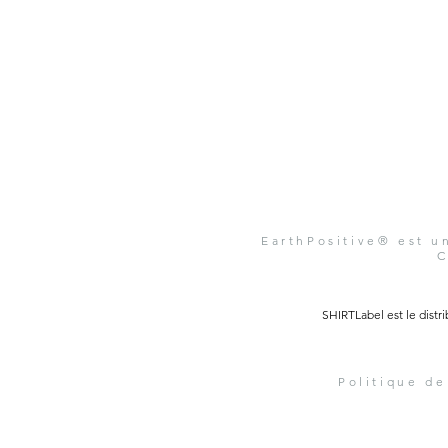
EarthPositive® est 
C
SHIRTLabel est le distr
Politique de