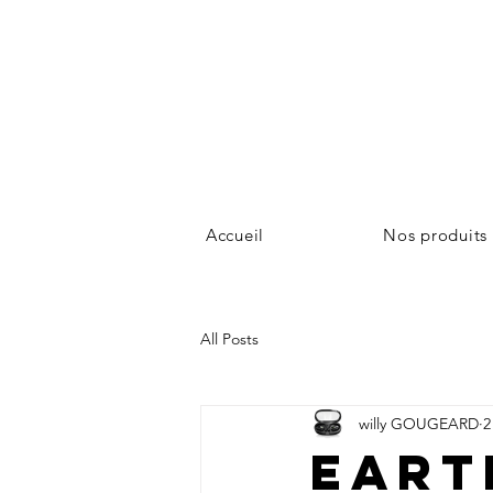
Accueil
Nos produits
All Posts
willy GOUGEARD
2
Eart