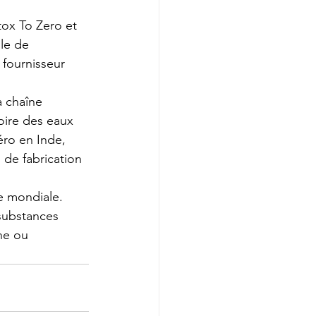
tox To Zero et 
le de 
fournisseur 
a chaîne 
oire des eaux 
éro en Inde, 
 de fabrication 
le mondiale.
 substances 
ne ou 